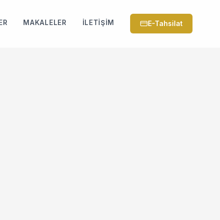
ER
MAKALELER
İLETIŞIM
E-Tahsilat