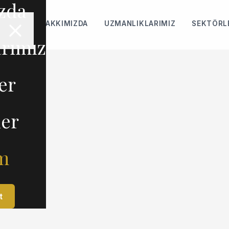
zda
HAKKIMIZDA
UZMANLIKLARIMIZ
SEKTÖRL
arımız
er
ler
im
t