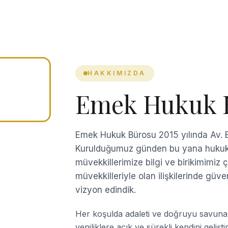
HAKKIMIZDA
Emek Hukuk 
Emek Hukuk Bürosu 2015 yılında Av. 
Kurulduğumuz günden bu yana hukuku
müvekkillerimize bilgi ve birikimimiz
müvekkilleriyle olan ilişkilerinde güven
vizyon edindik.
Her koşulda adaleti ve doğruyu savunan
yeniliklere açık ve sürekli kendini geli