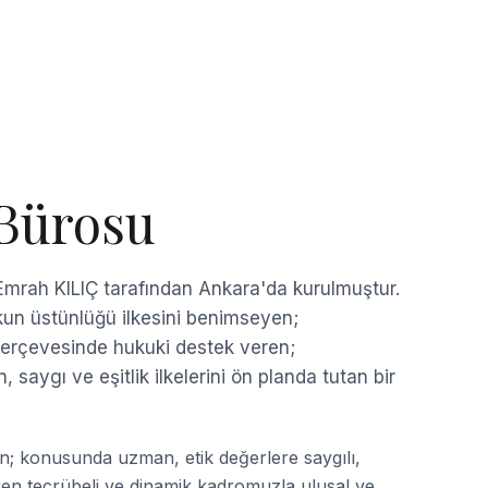
Bürosu
Emrah KILIÇ tarafından Ankara'da kurulmuştur.
n üstünlüğü ilkesini benimseyen;
 çerçevesinde hukuki destek veren;
, saygı ve eşitlik ilkelerini ön planda tutan bir
; konusunda uzman, etik değerlere saygılı,
ştiren tecrübeli ve dinamik kadromuzla ulusal ve