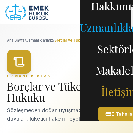
Hakkımı
Uzmanlıkl
Ana Sayfa
/
Uzmanlıklarımız
/
Borçlar ve Tüketici Hukuku
Sektörl
Makale
UZMANLIK ALANI
Borçlar ve Tüketici
İletiş
Hukuku
Sözleşmeden doğan uyuşmazlıklar, alacak
E-Tahsila
davaları, tüketici hakem heyetleri ve davaları.